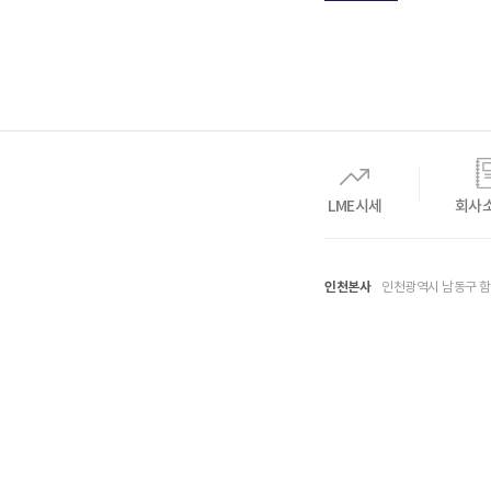
LME시세
회사
인천본사
인천광역시 남동구 함박뫼