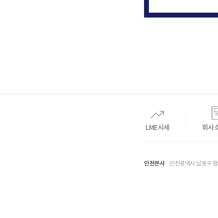
LME시세
회사
인천본사
인천광역시 남동구 함박뫼