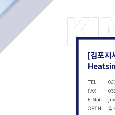
[김포지
Heats
TEL
03
FAX
03
E-Mail
ju
OPEN
월~